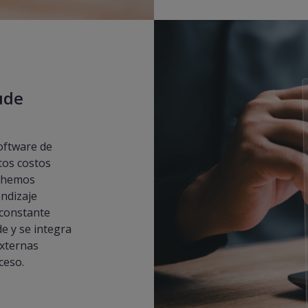
ude
oftware de
tos costos
I, hemos
endizaje
 constante
e y se integra
externas
ceso.