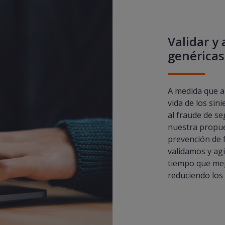
Validar y 
genéricas
A medida que a
vida de los sin
al fraude de s
nuestra propue
prevención de f
validamos y agi
tiempo que mej
reduciendo los t