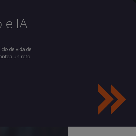
 e IA
clo de vida de
antea un reto