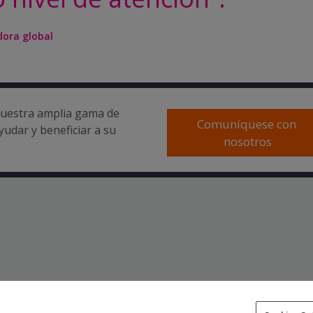
dora global
uestra amplia gama de
Comuníquese con 
yudar y beneficiar a su
nosotros
Modern Slav