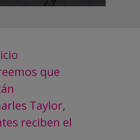
icio
 creemos que
tán
arles Taylor,
ntes reciben el