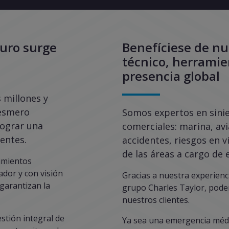
guro surge
Benefíciese de n
técnico, herramie
presencia global
 millones y
 esmero
Somos expertos en sinies
lograr una
comerciales: marina, avi
ientes.
accidentes, riesgos en v
de las áreas a cargo de 
cimientos
dor y con visión
Gracias a nuestra experienci
 garantizan la
grupo Charles Taylor, pod
nuestros clientes.
estión integral de
Ya sea una emergencia médic