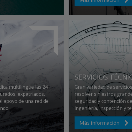
SERVICIOS TÉCNI
ica multilingüe las 24
Gran variedad de servicios
gurados, expatriados,
resolver siniestros grande
el apoyo de una red de
seguridad y contención de
undo.
ingeniería, inspección y t
Más información