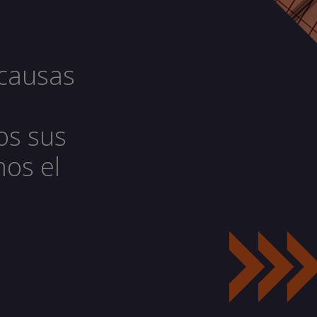
causas
os sus
mos el