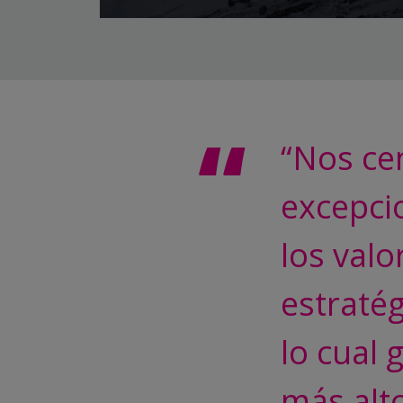
“Nos ce
excepci
los valo
estraté
lo cual 
más alto