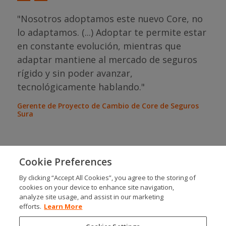
"Nosotros adoptamos este nuevo Core, no
lo adaptamos. (...) Adoptar te permite estar
con
en constante evolución, mientras que
"Pa
eda
adaptar mantiene al mercado de seguros
tie
"
rígido y sin poder avanzar,
Gere
tecnológicamente hablando."
Tecn
e
Gerente de Proyecto de Cambio de Core de Seguros
Sura
Cookie Preferences
By clicking “Accept All Cookies”, you agree to the storing of
cookies on your device to enhance site navigation,
SOCIALS
analyze site usage, and assist in our marketing
efforts.
Learn More