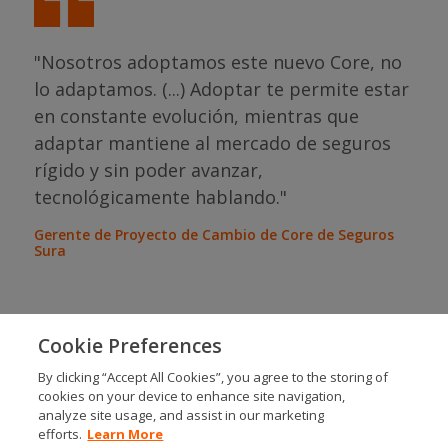
"Nosotros adoptamos este nuevo Core, no
lo adaptamos. (...) Adoptar te permite estar
con
en constante evolución, mientras que
"Pa
eda
adaptar mantiene al mercado de seguros
tie
"
rígido y sin poder avanzar,
Gere
tecnológicamente hablando."
Tecn
e
Gerente de Proyecto de Cambio de Core de Seguros
Sura
Cookie Preferences
By clicking “Accept All Cookies”, you agree to the storing of
cookies on your device to enhance site navigation,
SOCIALS
analyze site usage, and assist in our marketing
efforts.
Learn More