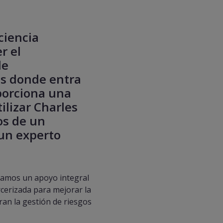
ciencia
r el
de
es donde entra
porciona una
ilizar Charles
os de un
 un experto
damos un apoyo integral
ercerizada para mejorar la
ran la gestión de riesgos