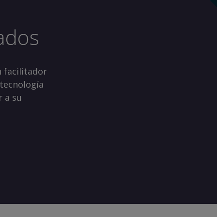
nados
 facilitador
 tecnología
 a su