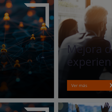
Mejora d
experienc
Ver más