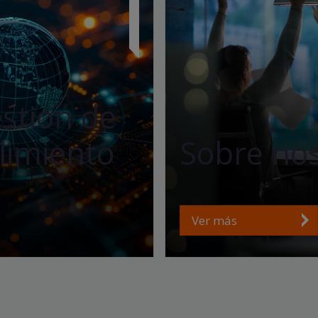
estión de
limiento
Sobre no
Ver más