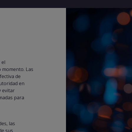
 el
o momento. Las
ectiva de
utoridad en
 evitar
rmadas para
es, las
de sus