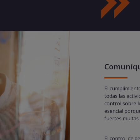
Comuníqu
El cumplimient
todas las activ
control sobre 
esencial porqu
fuertes multas 
El control de d