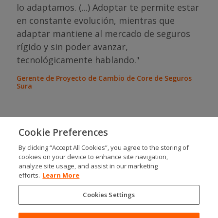
lo adaptamos. (...) Adoptar te permite estar
con
en constante evolución, mientras que
"Pa
eda
adaptar mantiene al mercado de seguros
tie
"
rígido y sin poder avanzar,
Gere
tecnológicamente hablando."
Tecn
e
Gerente de Proyecto de Cambio de Core de Seguros
Sura
Cookie Preferences
By clicking “Accept All Cookies”, you agree to the storing of
cookies on your device to enhance site navigation,
SOCIALS
analyze site usage, and assist in our marketing
efforts.
Learn More
Cookies Settings
Modern Slavery