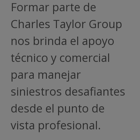
Formar parte de
M
Charles Taylor Group
e
C
nos brinda el apoyo
l
técnico y comercial
p
para manejar
g
siniestros desafiantes
h
desde el punto de
vista profesional.
Jeff
Gere
Long