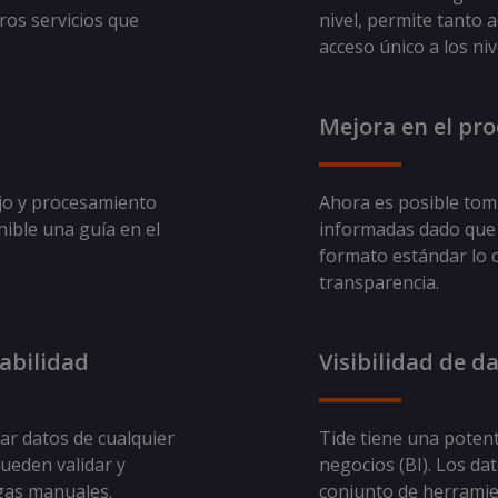
ros servicios que
nivel, permite tanto 
acceso único a los niv
Mejora en el pr
ejo y procesamiento
Ahora es posible tom
ible una guía en el
informadas dado que 
formato estándar lo c
transparencia.
labilidad
Visibilidad de d
ar datos de cualquier
Tide tiene una potent
ueden validar y
negocios (BI). Los da
rgas manuales.
conjunto de herramie