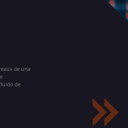
reaux de una
te
fluido de