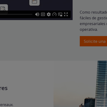
Como resultad
fáciles de gest
empresariales 
operativa.
Solicite un
res
ereaux.